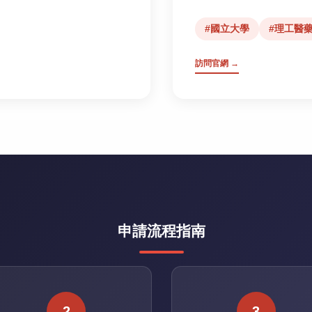
#國立大學
#理工醫
訪問官網 →
申請流程指南
2
3