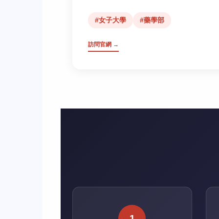
#女子大學
#藥學部
訪問官網 →
1