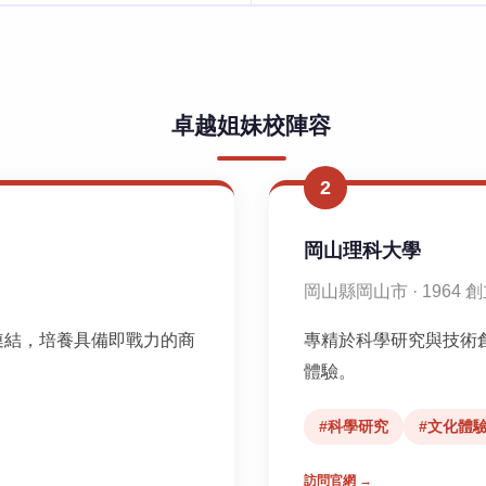
卓越姐妹校陣容
2
岡山理科大學
岡山縣岡山市 · 1964 
連結，培養具備即戰力的商
專精於科學研究與技術
體驗。
#科學研究
#文化體
訪問官網 →