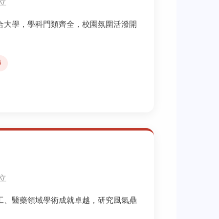
創立
合大學，學科門類齊全，校園氛圍活潑開
學
創立
工、醫藥領域學術成就卓越，研究風氣鼎