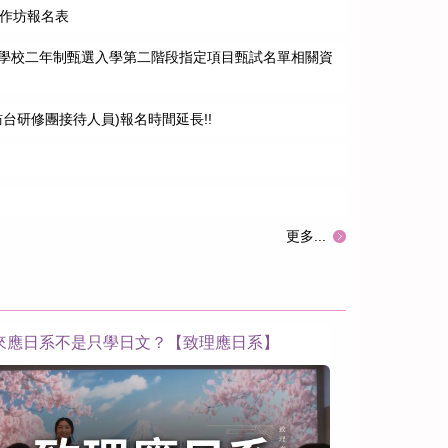
工作坊報名表
科學校二年制甄選入學第二階段指定項目甄試名單相關資
營(訪台研修團接待人員)報名時間延長!!
更多...
識介紹(花生篇)
グリーンヒ