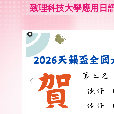
跳
致理科技大學應用日語系 D
到
主
要
內
容
區