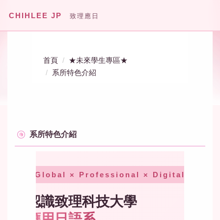
跳
CHIHLEE JP
致理應日
到
主
要
內
首頁
★未來學生專區★
容
系所特色介紹
區
系所特色介紹
Global × Professional × Digital
認識致理科技大學
應用日語系