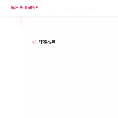
跳
致理 應用日語系
到
首頁
課程規劃
課程地圖
主
要
內
容
區
課程地圖