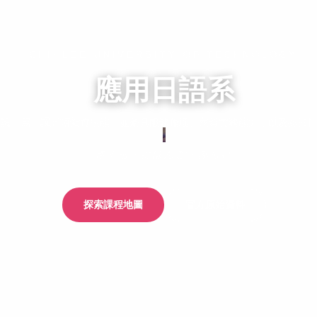
CHIHLEE UNIVERSITY OF TECHNOLOGY
應用日語系
、讀、寫、譯五項紮實技能，並兼具服務倫理、商貿實務能力，以及熟知
さくら・にほんご・みらい
探索課程地圖
官方原始資料