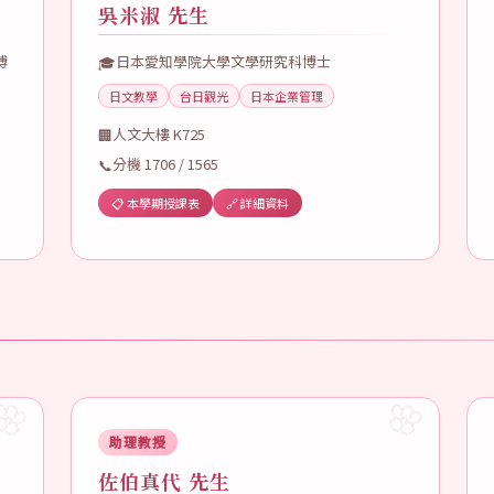
吳米淑 先生
博
日本愛知學院大學文學研究科博士
🎓
日文教學
台日觀光
日本企業管理
人文大樓 K725
🏢
分機 1706 / 1565
📞
📋 本學期授課表
🔗 詳細資料
助理教授
佐伯真代 先生