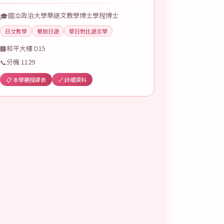
國立政治大學華語文教學博士學程博士
🎓
日文教學
餐旅日語
華日對比語言學
和平大樓 D15
🏢
分機 1129
📞
📋 本學期授課表
🔗 詳細資料