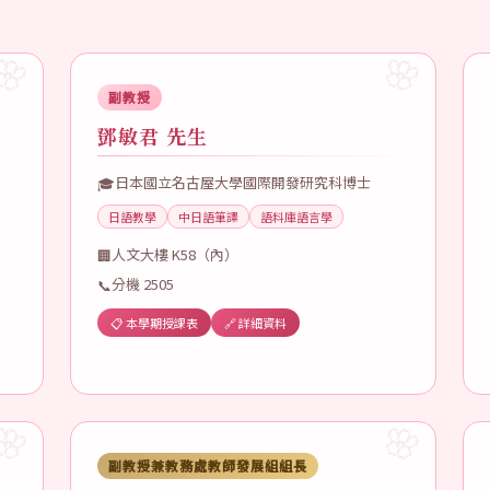
副教授
鄧敏君 先生
日本國立名古屋大學國際開發研究科博士
🎓
日語教學
中日語筆譯
語料庫語言學
人文大樓 K58（內）
🏢
分機 2505
📞
📋 本學期授課表
🔗 詳細資料
副教授兼教務處教師發展組組長