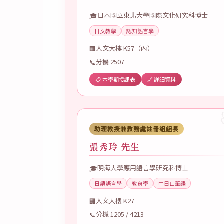
日本國立東北大學國際文化研究科博士
🎓
日文教學
認知語言學
人文大樓 K57（內）
🏢
分機 2507
📞
📋 本學期授課表
🔗 詳細資料
助理教授兼教務處註冊組組長
張秀玲 先生
明海大學應用語言學研究科博士
🎓
日語語言學
教育學
中日口筆譯
人文大樓 K27
🏢
分機 1205 / 4213
📞