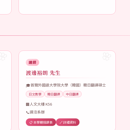
講師
渡邊裕朗 先生
首爾外國語大學院大學（韓國）韓日翻譯碩士
🎓
日文教學
韓日翻譯
中日翻譯
人文大樓 K56
🏢
請洽系辦
📞
📋 本學期授課表
🔗 詳細資料