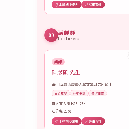
📋 本學期授課表
🔗 詳細資料
講師群
03
Lecturers
講師
陳彥碩 先生
日本慶應義塾大學文學研究所碩士
🎓
日文教學
藝術概論
美術鑑賞
人文大樓 K59（外）
🏢
分機 2501
📞
📋 本學期授課表
🔗 詳細資料