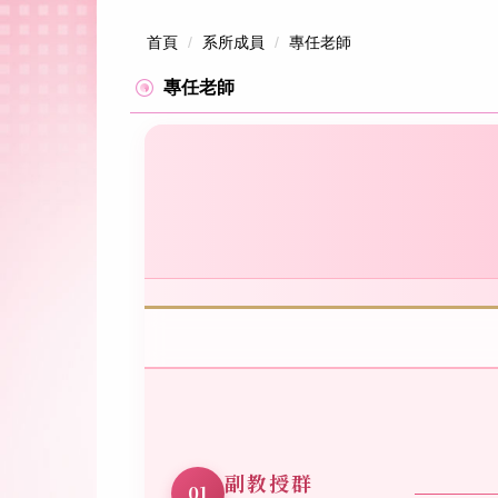
跳
到
首頁
系所成員
專任老師
主
要
專任老師
內
容
區
副教授群
01