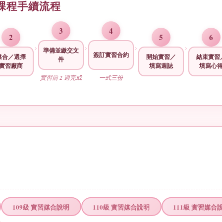
課程手續流程
3
4
2
5
6
›
›
›
›
準備並繳交文
簽訂實習合約
媒合／選擇
開始實習／
結束實習
件
實習廠商
填寫週誌
填寫心
實習前 2 週完成
一式三份
109級 實習媒合說明
110級 實習媒合說明
111級 實習媒合