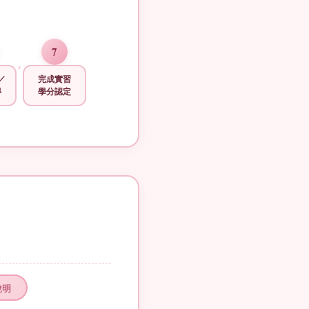
7
›
／
完成實習
得
學分認定
說明