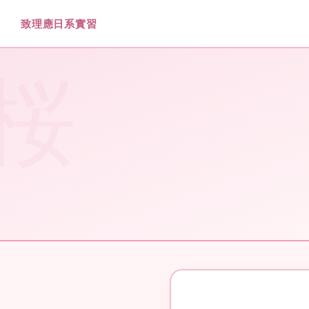
跳
致理應日系實習
到
主
要
首頁
課程規劃
內
容
區
校外實習
.