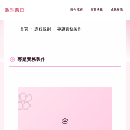
跳
致理應日
製作流程
重要法規
成果展示
到
主
要
首頁
課程規劃
專題實務製作
內
容
區
專題實務製作
🌸