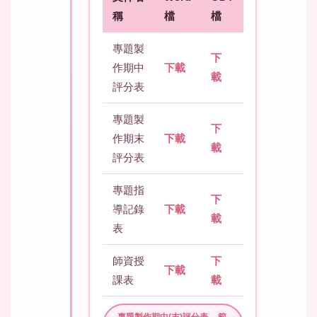
稱
檔
檔
專題製
下
作期中
下載
載
評分表
專題製
下
作期末
下載
載
評分表
專題指
下
導記錄
下載
載
表
師資授
下
下載
課表
載