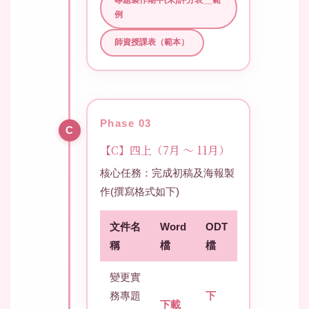
專題製作期中(末)評分表__範
例
師資授課表（範本）
Phase 03
【C】四上（7月 ～ 11月）
核心任務：完成初稿及海報製
作(撰寫格式如下)
文件名
Word
ODT
稱
檔
檔
變更實
務專題
下
下載